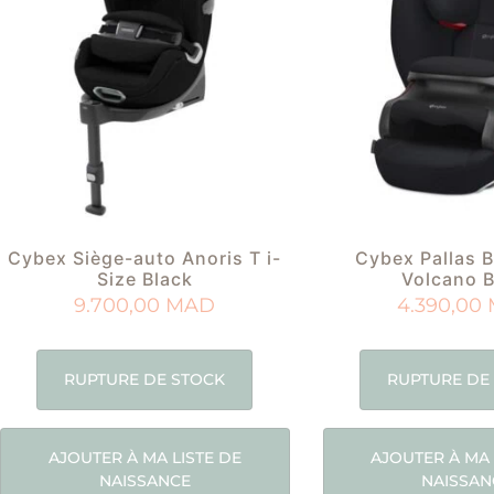
Cybex Siège-auto Anoris T i-
Cybex Pallas B
Size Black
Volcano B
9.700,00
MAD
4.390,00
RUPTURE DE STOCK
RUPTURE DE
AJOUTER À MA LISTE DE
AJOUTER À MA 
NAISSANCE
NAISSAN