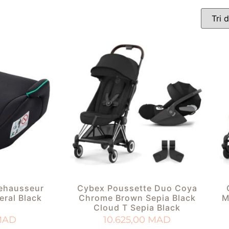
ehausseur
Cybex Poussette Duo Coya
eral Black
Chrome Brown Sepia Black
M
Cloud T Sepia Black
MAD
10.625,00
MAD