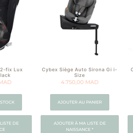
2-fix Lux
Cybex Siège Auto Sirona Gi i-
lack
Size
MAD
4.750,00
MAD
 STOCK
AJOUTER AU PANIER
LISTE DE
AJOUTER À MA LISTE DE
CE
NAISSANCE
*