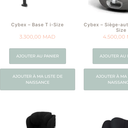
Cybex – Base T i-Size
Cybex – Siège-aut
Size
3.300,00
MAD
4.500,00
AJOUTER AU PANIER
AJOUTER AU 
AJOUTER À MA LISTE DE
AJOUTER À MA 
NAISSANCE
NAISSAN