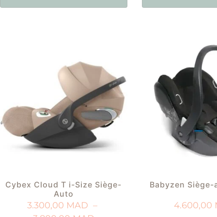
Cybex Cloud T i-Size Siège-
Babyzen Siège-a
Auto
3.300,00
MAD
–
4.600,00