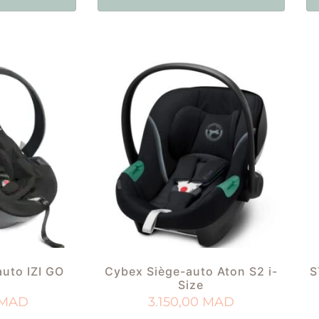
uto IZI GO
Cybex Siège-auto Aton S2 i-
S
Size
MAD
3.150,00
MAD