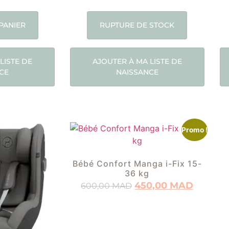
PANIER
RUPTURE DE STOCK
LISTE DE
AJOUTER À MA LISTE DE
CE
NAISSANCE
Promo !
Bébé Confort Manga i-Fix 15-
36 kg
450,00
MAD
600,00
MAD