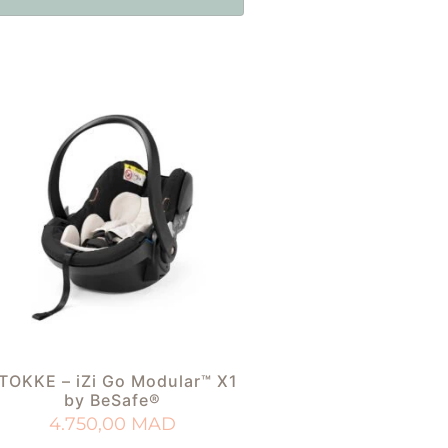
TOKKE – iZi Go Modular™ X1
by BeSafe®
4.750,00
MAD