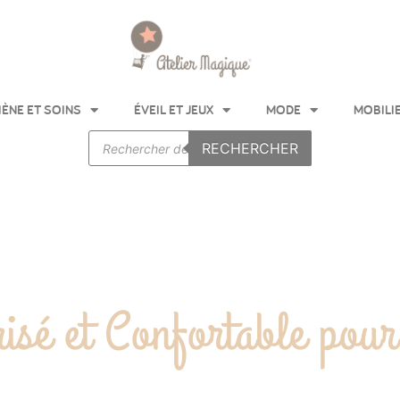
IÈNE ET SOINS
ÉVEIL ET JEUX
MODE
MOBILI
RECHERCHER
risé et Confortable pou