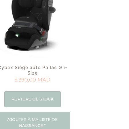
Cybex Siège auto Pallas G i-
Size
5.390,00
MAD
RUPTURE DE STOCK
AJOUTER À MA LISTE DE
NAISSANCE
*