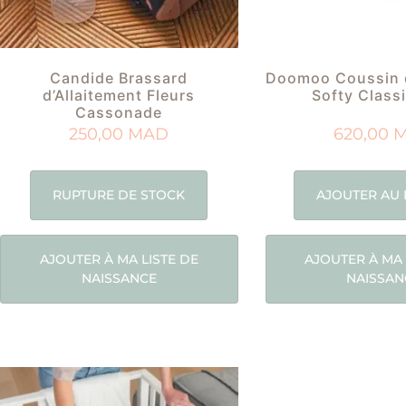
Candide Brassard
Doomoo Coussin d
d’Allaitement Fleurs
Softy Class
Cassonade
250,00
MAD
620,00
RUPTURE DE STOCK
AJOUTER AU 
AJOUTER À MA LISTE DE
AJOUTER À MA 
NAISSANCE
NAISSAN