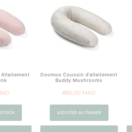
Allaitement
Doomoo Coussin d’allaitement
ink
Buddy Mushrooms
MAD
890,00
MAD
 STOCK
AJOUTER AU PANIER