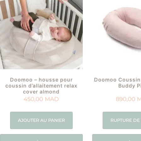
Doomoo – housse pour
Doomoo Coussin 
coussin d’allaitement relax
Buddy P
cover almond
450,00
MAD
890,00
AJOUTER AU PANIER
RUPTURE DE