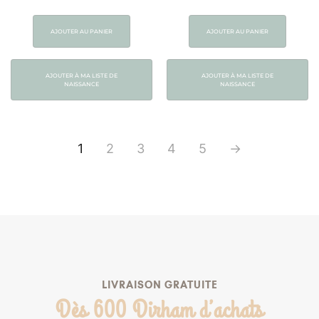
AJOUTER AU PANIER
AJOUTER AU PANIER
AJOUTER À MA LISTE DE
AJOUTER À MA LISTE DE
NAISSANCE
NAISSANCE
1
2
3
4
5
→
LIVRAISON GRATUITE
Dès 600 Dirham d’achats