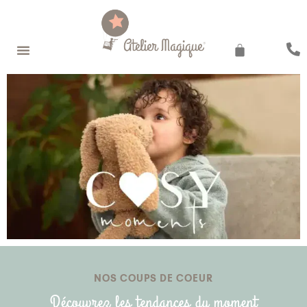
Recherche de produits
NOS COUPS DE COEUR
Découvrez les tendances du moment