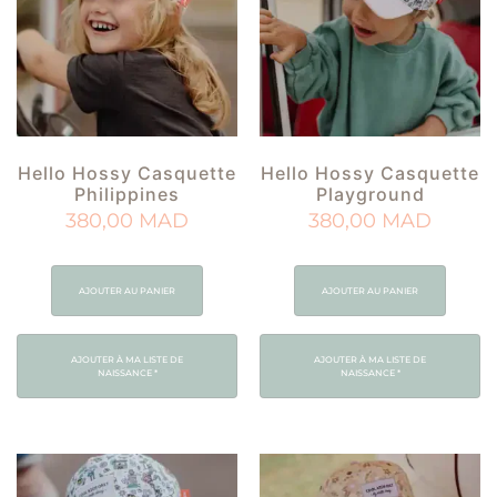
Hello Hossy Casquette
Hello Hossy Casquette
Philippines
Playground
380,00
MAD
380,00
MAD
AJOUTER AU PANIER
AJOUTER AU PANIER
AJOUTER À MA LISTE DE
AJOUTER À MA LISTE DE
NAISSANCE
*
NAISSANCE
*