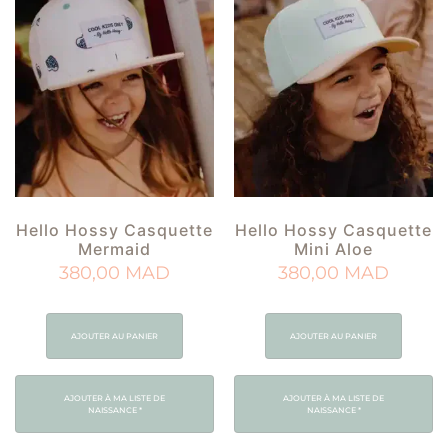
Hello Hossy Casquette
Hello Hossy Casquette
Mermaid
Mini Aloe
380,00
MAD
380,00
MAD
AJOUTER AU PANIER
AJOUTER AU PANIER
AJOUTER À MA LISTE DE
AJOUTER À MA LISTE DE
NAISSANCE
*
NAISSANCE
*