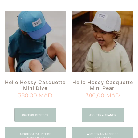
Hello Hossy Casquette
Hello Hossy Casquette
Mini Dive
Mini Pearl
380,00
MAD
380,00
MAD
RUPTURE DE STOCK
AJOUTER AU PANIER
AJOUTER À MA LISTE DE
AJOUTER À MA LISTE DE
NAISSANCE
*
NAISSANCE
*