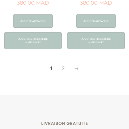
380,00
MAD
380,00
MAD
AJOUTER AU PANIER
AJOUTER AU PANIER
AJOUTER À MA LISTE DE
AJOUTER À MA LISTE DE
NAISSANCE
*
NAISSANCE
*
1
2
→
LIVRAISON GRATUITE