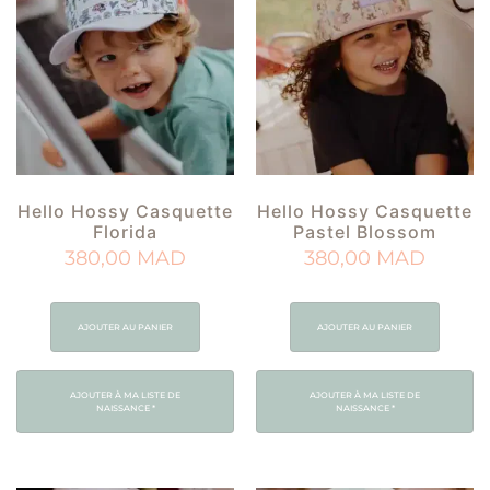
Hello Hossy Casquette
Hello Hossy Casquette
Florida
Pastel Blossom
380,00
MAD
380,00
MAD
AJOUTER AU PANIER
AJOUTER AU PANIER
AJOUTER À MA LISTE DE
AJOUTER À MA LISTE DE
NAISSANCE
*
NAISSANCE
*