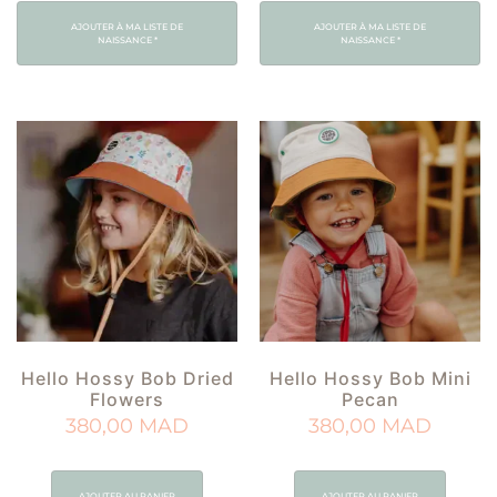
AJOUTER À MA LISTE DE
AJOUTER À MA LISTE DE
NAISSANCE
*
NAISSANCE
*
Hello Hossy Bob Dried
Hello Hossy Bob Mini
Flowers
Pecan
380,00
MAD
380,00
MAD
AJOUTER AU PANIER
AJOUTER AU PANIER