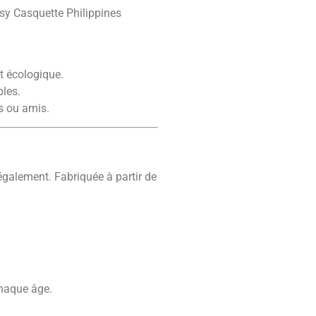
sy Casquette Philippines
t écologique.
bles.
rs ou amis.
 également. Fabriquée à partir de
chaque âge.