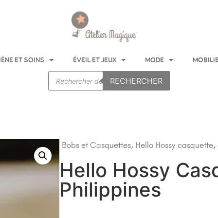
IÈNE ET SOINS
ÉVEIL ET JEUX
MODE
MOBILI
RECHERCHER
Bobs et Casquettes
,
Hello Hossy
casquette
,
Hello Hossy Cas
Philippines