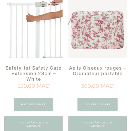
Safety 1st Safety Gate
Aelis Oiseaux rouges –
Extension 28cm –
Ordinateur portable
White
330,00
MAD
360,00
MAD
RUPTURE DE STOCK
AJOUTER AU PANIER
AJOUTER À MA LISTE DE
AJOUTER À MA LISTE DE
NAISSANCE
NAISSANCE