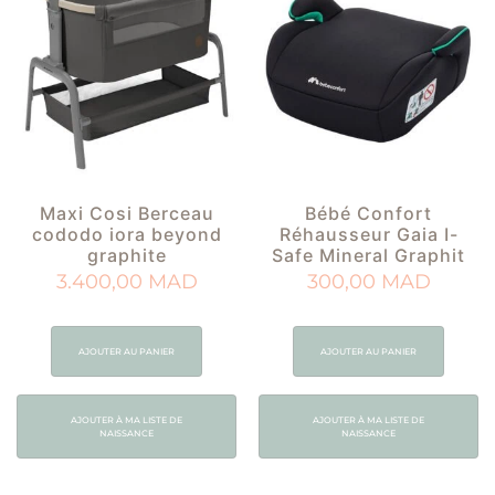
Maxi Cosi Berceau
Bébé Confort
cododo iora beyond
Réhausseur Gaia I-
graphite
Safe Mineral Graphit
3.400,00
MAD
300,00
MAD
AJOUTER AU PANIER
AJOUTER AU PANIER
AJOUTER À MA LISTE DE
AJOUTER À MA LISTE DE
NAISSANCE
NAISSANCE