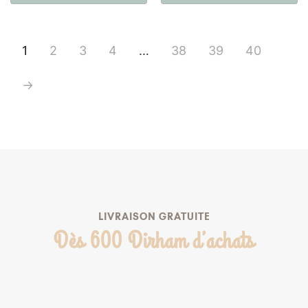
1
2
3
4
…
38
39
40
→
LIVRAISON GRATUITE
Dès 600 Dirham d’achats