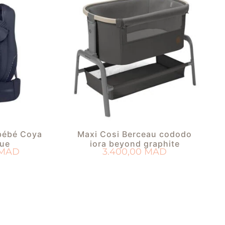
bébé Coya
Maxi Cosi Berceau cododo
lue
iora beyond graphite
MAD
3.400,00
MAD
PANIER
AJOUTER AU PANIER
 DE NAISSANCE
AJOUTER À MA LISTE DE NAISSANCE
AJ