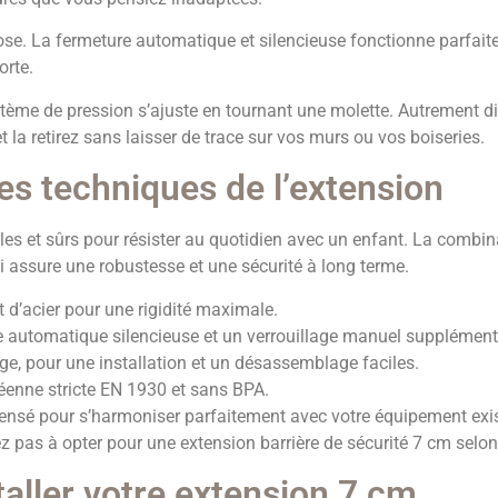
lose. La fermeture automatique et silencieuse fonctionne parfai
orte.
stème de pression s’ajuste en tournant une molette. Autrement dit,
t la retirez sans laisser de trace sur vos murs ou vos boiseries.
es techniques de l’extension
les et sûrs pour résister au quotidien avec un enfant. La combi
i assure une robustesse et une sécurité à long terme.
t d’acier pour une rigidité maximale.
e automatique silencieuse et un verrouillage manuel supplément
ge, pour une installation et un désassemblage faciles.
enne stricte EN 1930 et sans BPA.
ensé pour s’harmoniser parfaitement avec votre équipement exi
z pas à opter pour une extension barrière de sécurité 7 cm selo
aller votre extension 7 cm