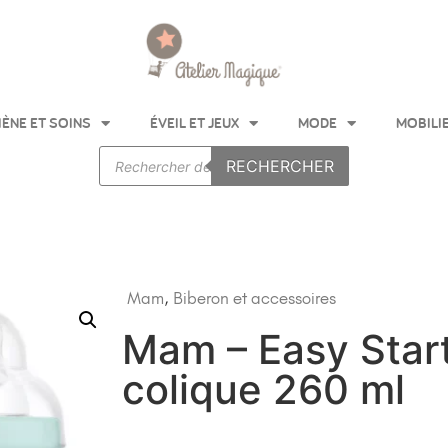
IÈNE ET SOINS
ÉVEIL ET JEUX
MODE
MOBILI
RECHERCHER
Mam
,
Biberon et accessoires
Mam – Easy Start
colique 260 ml