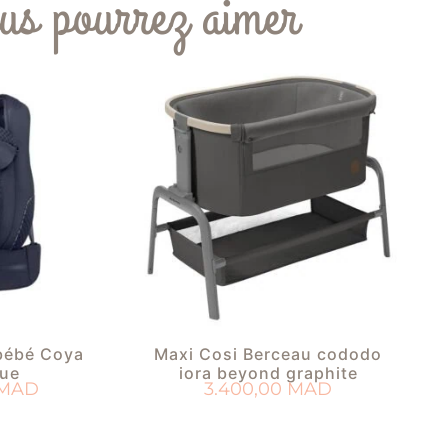
us pourrez aimer
bébé Coya
Maxi Cosi Berceau cododo
lue
iora beyond graphite
MAD
3.400,00
MAD
PANIER
AJOUTER AU PANIER