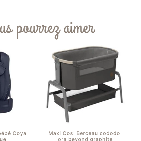
us pourrez aimer
bébé Coya
Maxi Cosi Berceau cododo
lue
iora beyond graphite