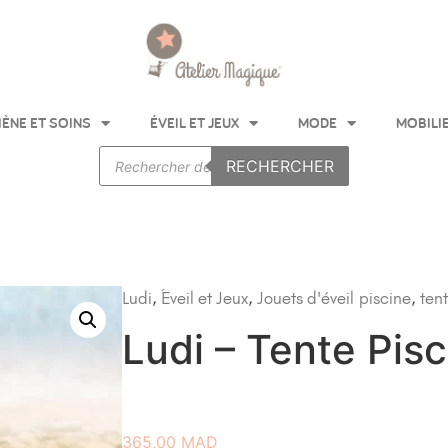
IÈNE ET SOINS
ÉVEIL ET JEUX
MODE
MOBILI
RECHERCHER
Ludi
,
Éveil et Jeux
,
Jouets d'éveil
piscine
,
ten
Ludi – Tente Pis
365,00
MAD