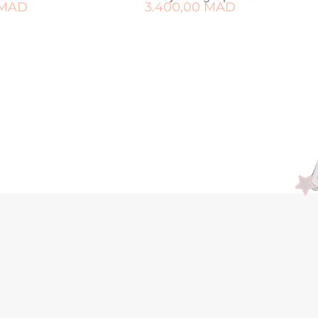
MAD
3.400,00
MAD
PANIER
AJOUTER AU PANIER
 DE NAISSANCE
AJOUTER À MA LISTE DE NAISSANCE
AJ