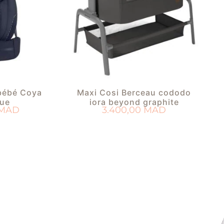
bébé Coya
Maxi Cosi Berceau cododo
lue
iora beyond graphite
MAD
3.400,00
MAD
PANIER
AJOUTER AU PANIER
 DE NAISSANCE
AJOUTER À MA LISTE DE NAISSANCE
AJ