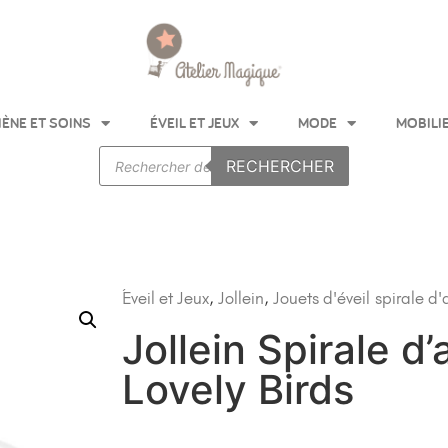
IÈNE ET SOINS
ÉVEIL ET JEUX
MODE
MOBILI
RECHERCHER
Éveil et Jeux
,
Jollein
,
Jouets d'éveil
spirale d'
Jollein Spirale d’
Lovely Birds