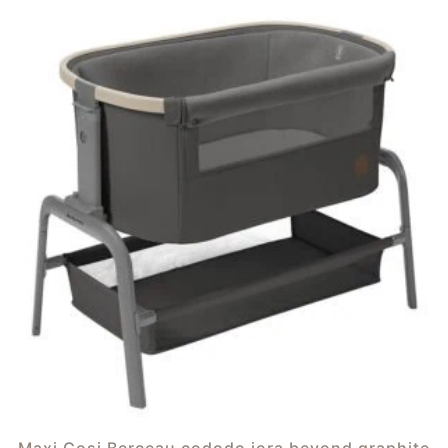
Maxi Cosi Berceau cododo iora beyond graphite