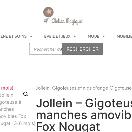
IÈNE ET SOINS
ÉVEIL ET JEUX
MODE
MOBILI
RECHERCHER
Jollein
,
Gigoteuses et nids d'ange
Gigoteuse
Jollein – Gigoteu
manches amovib
Fox Nougat