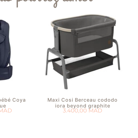
bébé Coya
Maxi Cosi Berceau cododo
lue
iora beyond graphite
MAD
3.400,00
MAD
PANIER
AJOUTER AU PANIER
 DE NAISSANCE
AJOUTER À MA LISTE DE NAISSANCE
AJ