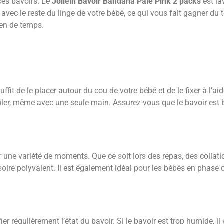
 ces bavoirs. Le
Jollein Bavoir Bandana Pale Pink 2 packs
est la
avec le reste du linge de votre bébé, ce qui vous fait gagner du 
ien de temps.
l suffit de le placer autour du cou de votre bébé et de le fixer à l’
uler, même avec une seule main. Assurez-vous que le bavoir est bi
r une variété de moments. Que ce soit lors des repas, des collatio
oire polyvalent. Il est également idéal pour les bébés en phase de
ier régulièrement l’état du bavoir. Si le bavoir est trop humide, il