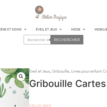
IÈNE ET SOINS
ÉVEIL ET JEUX
MODE
MOBILI
RECHERCHER
Éveil et Jeux
,
Gribouille
,
Livres pour enfant
Ca
Gribouille Carte
149,00
MAD