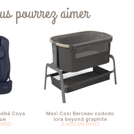
us pourrez aimer
bébé Coya
Maxi Cosi Berceau cododo
lue
iora beyond graphite
MAD
3.400,00
MAD