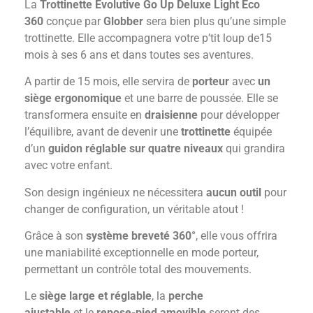
La
Trottinette Evolutive Go Up Deluxe Light Eco
360
conçue par
Globber
sera bien plus qu’une simple
trottinette. Elle accompagnera votre p’tit loup de15
mois à ses 6 ans et dans toutes ses aventures.
A partir de 15 mois, elle servira de
porteur
avec
un
siège ergonomique
et une barre de poussée. Elle se
transformera ensuite en
draisienne
pour développer
l’équilibre, avant de devenir une
trottinette
équipée
d’un
guidon réglable sur quatre niveaux
qui grandira
avec votre enfant.
Son design ingénieux ne nécessitera
aucun outil
pour
changer de configuration, un véritable atout !
Grâce à son
système breveté 360°
, elle vous offrira
une maniabilité exceptionnelle en mode porteur,
permettant un contrôle total des mouvements.
Le
siège large et réglable
, la
perche
ajustable
et le
repose-pied amovible
seront des