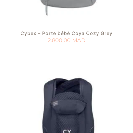
Cybex – Porte bébé Coya Cozy Grey
2.800,00
MAD
AJOUTER AU PANIER
AJOUTER À MA LISTE DE NAISSANCE