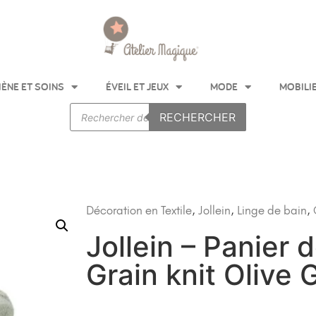
IÈNE ET SOINS
ÉVEIL ET JEUX
MODE
MOBILI
RECHERCHER
Décoration en Textile
,
Jollein
,
Linge de bain
,
Jollein – Panier
Grain knit Olive 