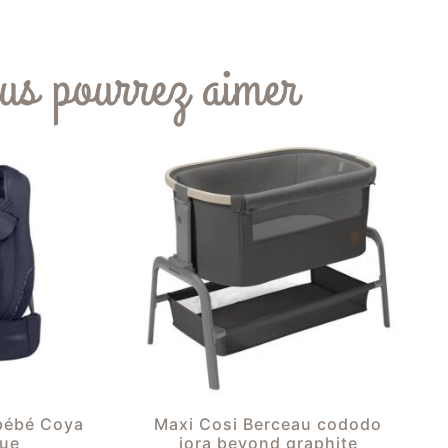
us pourrez aimer
bébé Coya
Maxi Cosi Berceau cododo
lue
iora beyond graphite