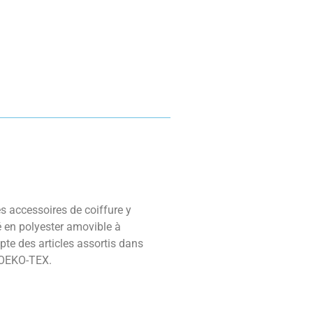
s accessoires de coiffure y
ué en polyester amovible à
epte des articles assortis dans
é OEKO-TEX.