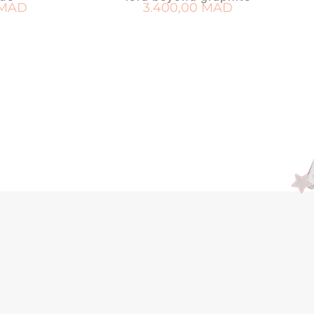
MAD
3.400,00
MAD
PANIER
AJOUTER AU PANIER
 DE NAISSANCE
AJOUTER À MA LISTE DE NAISSANCE
AJ