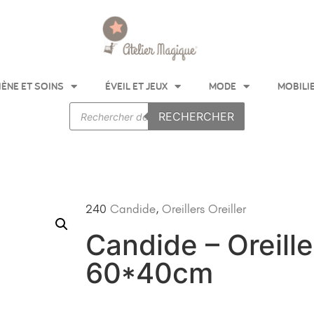
IÈNE ET SOINS
ÉVEIL ET JEUX
MODE
MOBILI
RECHERCHER
240
Candide
,
Oreillers
Oreiller
Candide – Oreille
60*40cm