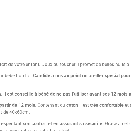
fort de votre enfant. Doux au toucher il promet de belles nuits à
our bébé trop tôt.
Candide a mis au point un oreiller spécial pour
m.
Il est conseillé à bébé de ne pas l’utiliser avant ses 12 mois 
partir de 12 mois
. Contenant du
coton
il est
très confortable
et 
ont de 40x60cm.
n respectant son confort et en assurant sa sécurité.
Grâce à cet o
n conservant son confort habituel.