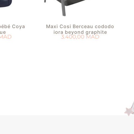
bébé Coya
Maxi Cosi Berceau cododo
lue
iora beyond graphite
MAD
3.400,00
MAD
PANIER
AJOUTER AU PANIER
 DE NAISSANCE
AJOUTER À MA LISTE DE NAISSANCE
AJ