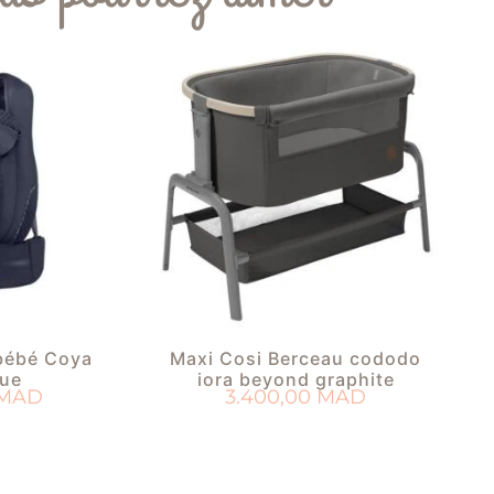
bébé Coya
Maxi Cosi Berceau cododo
lue
iora beyond graphite
MAD
3.400,00
MAD
PANIER
AJOUTER AU PANIER
 DE NAISSANCE
AJOUTER À MA LISTE DE NAISSANCE
AJ