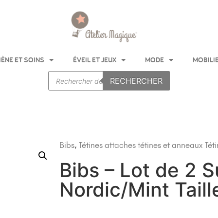
IÈNE ET SOINS
ÉVEIL ET JEUX
MODE
MOBILI
RECHERCHER
Bibs
,
Tétines attaches tétines et anneaux
Tét
Bibs – Lot de 2 
Nordic/Mint Taill