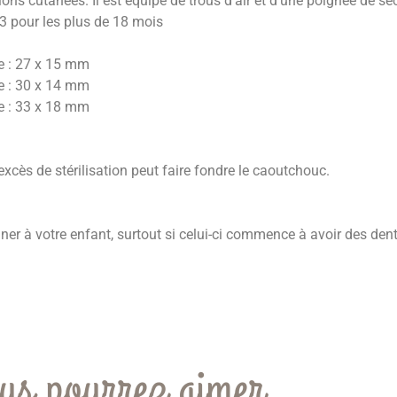
tions cutanées. Il est équipé de trous d’air et d’une poignée de séc
e 3 pour les plus de 18 mois
ine : 27 x 15 mm
ine : 30 x 14 mm
ine : 33 x 18 mm
excès de stérilisation peut faire fondre le caoutchouc.
nner à votre enfant, surtout si celui-ci commence à avoir des dent
us pourrez aimer