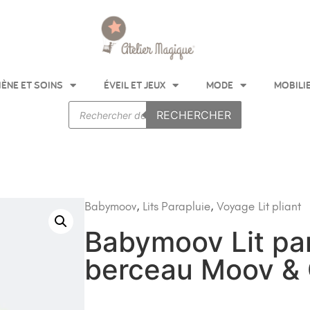
IÈNE ET SOINS
ÉVEIL ET JEUX
MODE
MOBILI
RECHERCHER
Babymoov
,
Lits Parapluie
,
Voyage
Lit pliant
Babymoov Lit pa
berceau Moov &