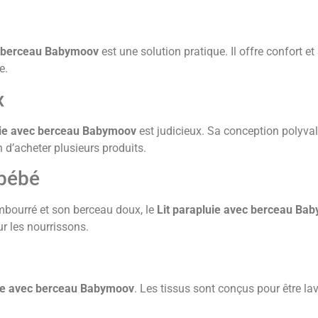
c berceau Babymoov
est une solution pratique. Il offre confort et
e.
x
uie avec berceau Babymoov
est judicieux. Sa conception polyval
 d’acheter plusieurs produits.
 bébé
mbourré et son berceau doux, le
Lit parapluie avec berceau Ba
r les nourrissons.
uie avec berceau Babymoov
. Les tissus sont conçus pour être la