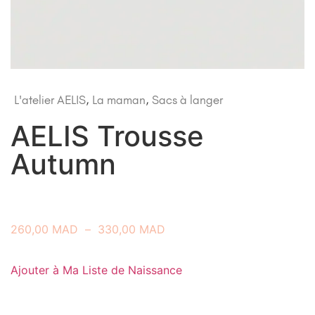
L'atelier AELIS
,
La maman
,
Sacs à langer
AELIS Trousse
Autumn
260,00
MAD
–
330,00
MAD
Ajouter à Ma Liste de Naissance