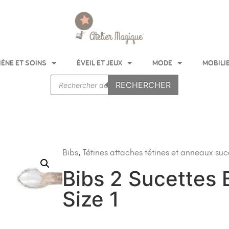
IÈNE ET SOINS
ÉVEIL ET JEUX
MODE
MOBILI
RECHERCHER
Bibs
,
Tétines attaches tétines et anneaux
suc
Bibs 2 Sucettes B
Size 1