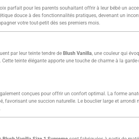
oix parfait pour les parents souhaitant offrir à leur bébé un acces
hétique douce à des fonctionnalités pratiques, devenant un incon
mpagner votre tout-petit dès ses premiers mois.
uent par leur teinte tendre de
Blush Vanilla
, une couleur qui évoq
Cette teinte élégante apporte une touche de charme à la garde-r
également conçues pour offrir un confort optimal. La forme anat
 favorisant une succion naturelle. Le bouclier large et arrondi m
.
s Blush Vanilla Size 1 Supreme
sont fabriquées à partir de maté