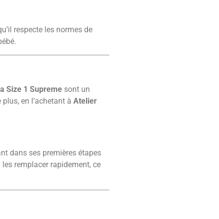
qu’il respecte les normes de
bébé.
lla Size 1 Supreme
sont un
 plus, en l’achetant à
Atelier
fant dans ses premières étapes
à les remplacer rapidement, ce