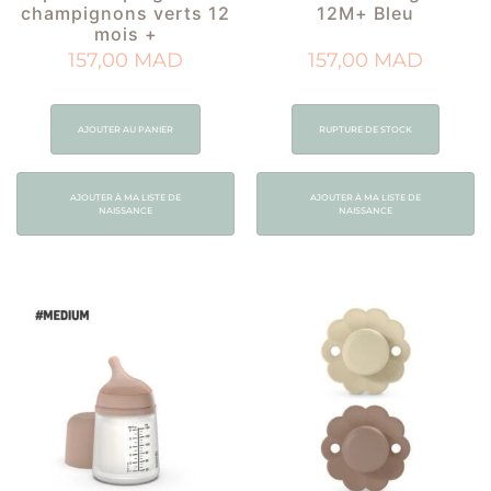
champignons verts 12
12M+ Bleu
mois +
157,00
MAD
157,00
MAD
AJOUTER AU PANIER
RUPTURE DE STOCK
AJOUTER À MA LISTE DE
AJOUTER À MA LISTE DE
NAISSANCE
NAISSANCE