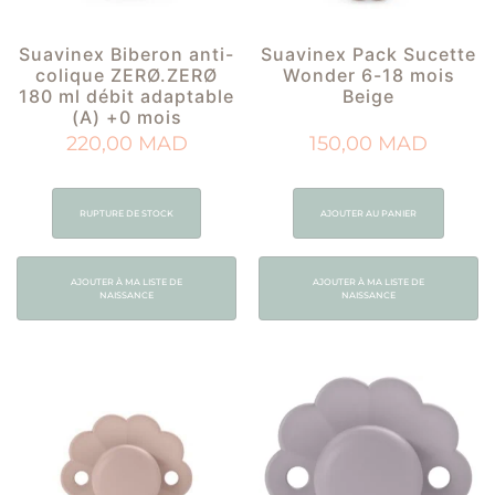
Suavinex Biberon anti-
Suavinex Pack Sucette
colique ZERØ.ZERØ
Wonder 6-18 mois
180 ml débit adaptable
Beige
(A) +0 mois
220,00
MAD
150,00
MAD
RUPTURE DE STOCK
AJOUTER AU PANIER
AJOUTER À MA LISTE DE
AJOUTER À MA LISTE DE
NAISSANCE
NAISSANCE