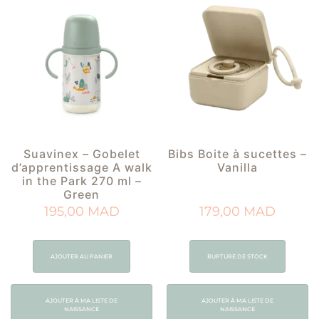
Suavinex – Gobelet
Bibs Boite à sucettes –
d’apprentissage A walk
Vanilla
in the Park 270 ml –
Green
195,00
MAD
179,00
MAD
AJOUTER AU PANIER
RUPTURE DE STOCK
AJOUTER À MA LISTE DE
AJOUTER À MA LISTE DE
NAISSANCE
NAISSANCE