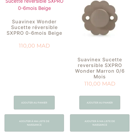
Suavinex Wonder
Sucette réversible
SXPRO 0-6mois Beige
110,00
MAD
Suavinex Sucette
reversible SXPRO
Wonder Marron 0/6
Mois
110,00
MAD
AJOUTER AU PANIER
AJOUTER AU PANIER
AJOUTER À MA LISTE DE
AJOUTER À MA LISTE DE
NAISSANCE
NAISSANCE