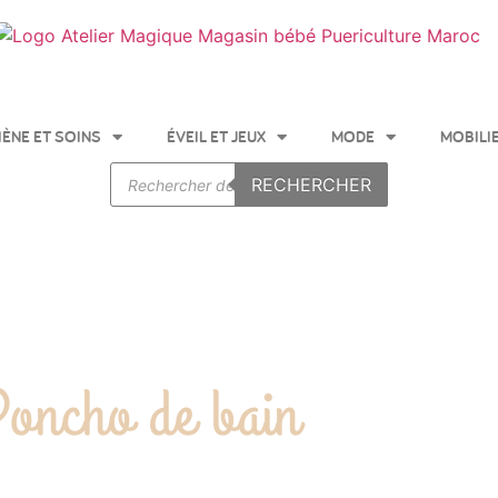
IÈNE ET SOINS
ÉVEIL ET JEUX
MODE
MOBILI
RECHERCHER
oncho de bain