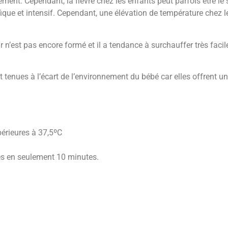
ement. Cependant, la fièvre chez les enfants peut parfois être le 
ique et intensif. Cependant, une élévation de température chez le
 n’est pas encore formé et il a tendance à surchauffer très faci
enues à l’écart de l’environnement du bébé car elles offrent un
périeures à 37,5ºC
éries en seulement 10 minutes.