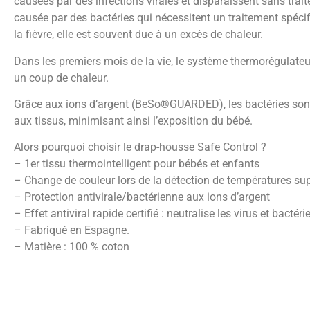
causées par des infections virales et disparaissent sans trait
causée par des bactéries qui nécessitent un traitement spécif
la fièvre, elle est souvent due à un excès de chaleur.
Dans les premiers mois de la vie, le système thermorégulateur
un coup de chaleur.
Grâce aux ions d’argent (BeSo®GUARDED), les bactéries sont t
aux tissus, minimisant ainsi l’exposition du bébé.
Alors pourquoi choisir le drap-housse Safe Control ?
– 1er tissu thermointelligent pour bébés et enfants
– Change de couleur lors de la détection de températures su
– Protection antivirale/bactérienne aux ions d’argent
– Effet antiviral rapide certifié : neutralise les virus et bact
– Fabriqué en Espagne.
– Matière : 100 % coton