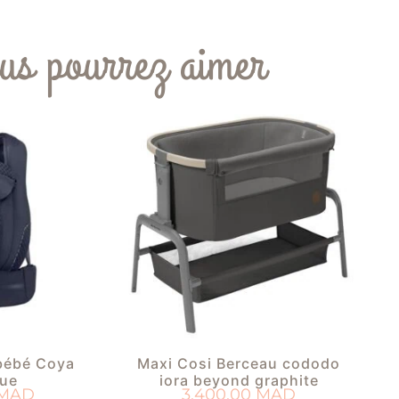
us pourrez aimer
bébé Coya
Maxi Cosi Berceau cododo
lue
iora beyond graphite
MAD
3.400,00
MAD