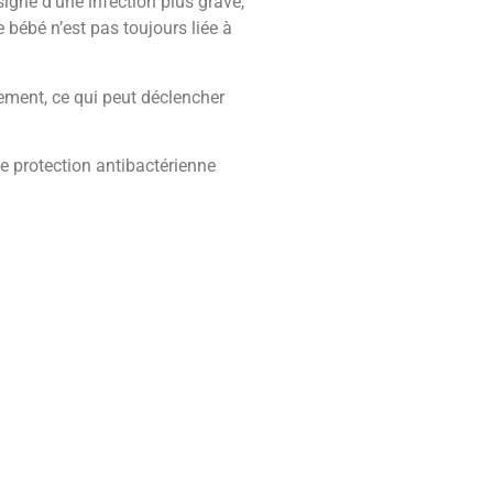
signe d’une infection plus grave,
 bébé n’est pas toujours liée à
lement, ce qui peut déclencher
e protection antibactérienne