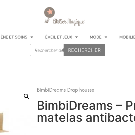
IÈNE ET SOINS
ÉVEIL ET JEUX
MODE
MOBILI
RECHERCHER
BimbiDreams
Drap housse
BimbiDreams – P
matelas antibact