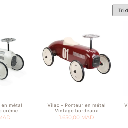
r en métal
Vilac – Porteur en métal
V
c crème
Vintage bordeaux
MAD
1.650,00
MAD