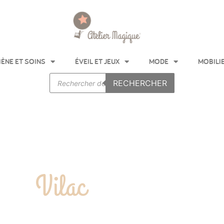
IÈNE ET SOINS
ÉVEIL ET JEUX
MODE
MOBILI
RECHERCHER
Vilac